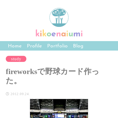
k
i
k
o
e
n
a
i
u
m
i
Home
Profile
Portfolio
Blog
study
fireworksで野球カード作っ
た。
2012.09.24.