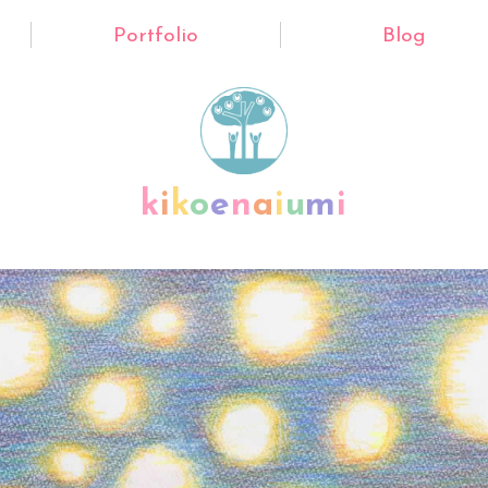
Portfolio
Blog
k
i
k
o
e
n
a
i
u
m
i