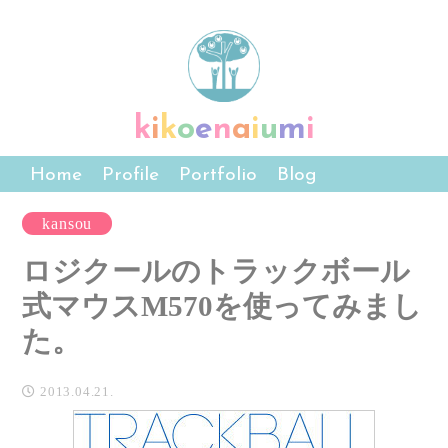
k
i
k
o
e
n
a
i
u
m
i
Home
Profile
Portfolio
Blog
kansou
ロジクールのトラックボール
式マウスM570を使ってみまし
た。
2013.04.21.