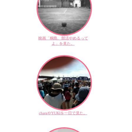
映画「桐島、部活やめるって
よ」を見た。
charaやYUKIを一日で見た。