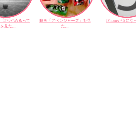
、部活やめるって
映画「アベンジャーズ」を見
iPhoneが５に
」を見た。
た。