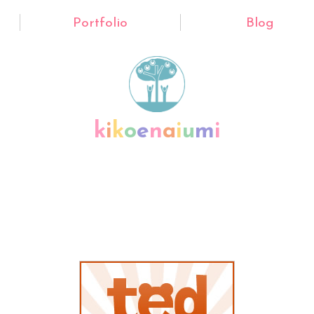
Portfolio
Blog
k
i
k
o
e
n
a
i
u
m
i