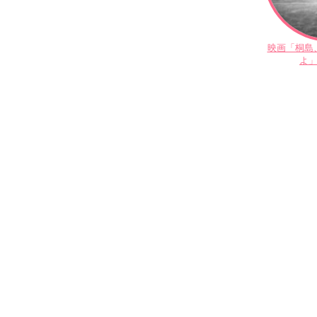
映画「桐島
よ