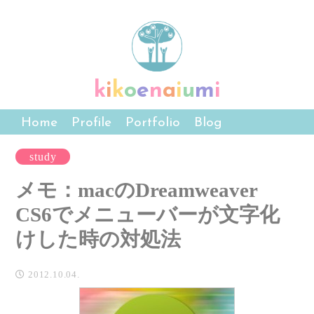
k
i
k
o
e
n
a
i
u
m
i
Home
Profile
Portfolio
Blog
study
メモ：macのDreamweaver
CS6でメニューバーが文字化
けした時の対処法
2012.10.04.